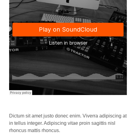
Dictum sit amet justo donec enim. Viverra adipiscing at
in tellus integer. Adipiscing vitae proin sagittis nisl
rhoncus mattis rhoncus.